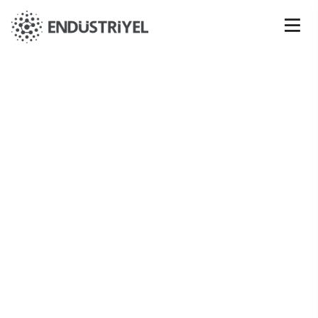
Temiz Enerji
ANA SAYFA
projeler
avantajlarimiz
temiz enerji